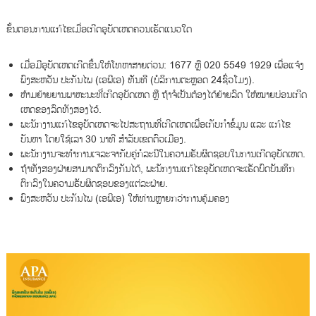
ຂັ້ນຕອນການແກ້ໄຂເມື່ອເກີດອຸບັດເຫດຄວນເຮັດແນວໃດ
ເມື່ອມີອຸບັດເຫດເກີດຂຶ້ນໃຫ້ໂທຫາສາຍດ່ວນ: 1677 ຫຼື 020 5549 1929 ເພື່ອແຈ້ງ
ພົງສະຫວັນ ປະກັນໄພ (ເອພີເອ) ທັນທີ (ບໍລິການຕະຫຼອດ 24ຊົ່ວໂມງ).
ຫ້າມຍ້າຍຍານພາຫະນະທີ່ເກີດອຸບັດເຫດ ຫຼື ຖ້າຈໍເປັນຕ້ອງໄດ້ຍ້າຍລົດ ໃຫ້ໝາຍບ່ອນເກີດ
ເຫດຂອງລົດທັງສອງໄວ້.
ພະນັກງານແກ້ໄຂອຸບັດເຫດຈະໄປສະຖານທີ່ເກີດເຫດເພື່ອເກັບກໍາຂໍ້ມູນ ແລະ ແກ້ໄຂ
ບັນຫາ ໂດຍໃຊ້ເລາ 30 ນາທີ ສຳລັບເຂດຕົວເມືອງ.
ພະນັກງານຈະທໍາການເຈລະຈາກັບຄູ່ກໍລະນີໃນຄວາມຮັບຜິດຊອບໃນການເກີດອຸບັດເຫດ.
ຖ້າທັງສອງຝ່າຍສາມາດຕົກລົງກັນໄດ້, ພະນັກງານແກ້ໄຂອຸບັດເຫດຈະເຮັດບົດບັນທຶກ
ຕົກລົງໃນຄວາມຮັບຜິດຊອບຂອງແຕ່ລະຝ່າຍ.
ພົງສະຫວັນ ປະກັນໄພ (ເອພີເອ) ໃຫ້ທ່ານຫຼາຍກວ່າການຄຸ້ມຄອງ
ຕົວ
ຫຼິ້ນ
ວິດີ
ໂອ