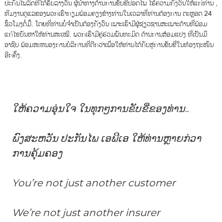
ປະກັນໄພລົດທີ່ໄດ້ຮັບລາງວັນ ຜູ້ນຳທາງດ້ານການຂັບຂີ່ປອດໄພ ໄຮ້ຄວາມກັງວົນໃຫ້ແກ່ທ່ານ ,
ທີມງານດູແລຂອງພວກເຮົາກຽມພ້ອມຄຽງຂ້າງທ່ານໃນເວລາທີ່ທ່ານຕ້ອງການ ຕະຫຼອດ 24
ຊົ່ວໂມງຕໍ່ມື້. ໂດຍທີ່ທ່ານບໍ່ຈໍາເປັນຕ້ອງກັງວົນ ເພາະເຮົາມີຜູ້ຊ່ຽວຊານສະເພາະດ້ານທີ່ພ້ອມ
ແກ້ໄຂບັນຫາໃຫ້ທ່ານສະເໝີ. ພວກ​ເຮົາ​ມີ​ຄູ່​ຮ່ວມ​ພັນທະມິດ ດ້ານການ​ສ້ອມ​ແປງ ທີ່ເປັນ​ມື
ອາຊີບ ​ພ້ອມ​ສະ​ຫນອງ​ການ​ບໍ​ລິ​ການ​ທີ່​ດີກ​ວ່າ​ເພື່ອ​ໃຫ້ທ່ານໄດ້ກັບສູ່ການຂັບຂີ່ໃນທ້ອງຖະໜົນ
ອີກຄັ້ງ.
ໃຫ້ຄວາມອຸ່ນໃຈ ໃນທຸກໆການຂັບຂີ່ຂອງທ່ານ..
ພົງສະຫວັນ ປະກັນໄພ ເອພີເອ ໃຫ້ທ່ານຫຼາຍກ່ວາ
ການຄຸ້ມຄອງ
You’re not just another customer
We’re not just another insurer