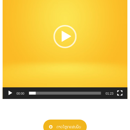
00:00
01:23
ດາວໂຫຼດແຜ່ນພັບ