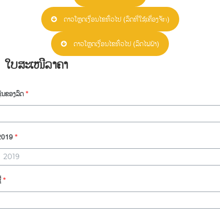
ດາວໂຫຼດເງື່ອນໄຂທົ່ວໄປ (ລົດທີ່ໃຊ້ເຄື່ອງຈັກ)
ດາວໂຫຼດເງື່ອນໄຂທົ່ວໄປ (ລົດໄຟຟ້າ)
ໃບສະເໜີລາຄາ
ຸ່ນຂອງລົດ
*
2019
*
່
*