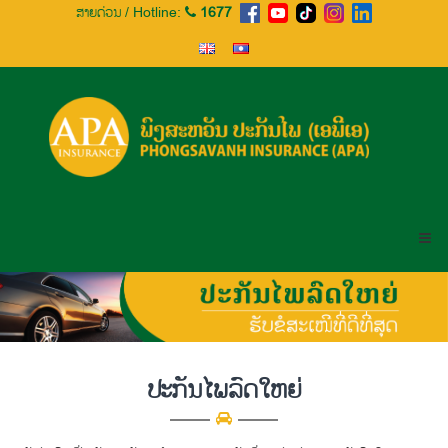
Skip
ສາຍດ່ວນ / Hotline:
1677
to
content
ເອ
ພີ
ເອ
ປະກັນໄພ
ພົງ
ສະຫວັນ
ປະກັນໄພ
(ເອ
ພີ
ເອ)
ປະກັນໄພລົດໃຫຍ່