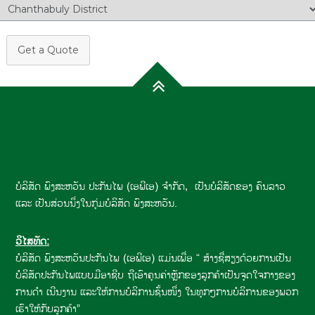
Get a Quote
ບໍລິສັດ ພົງສະຫວັນ ປະກັນໄພ (ເອພີເອ) ຈໍາກັດ, ເປັນບໍລິສັດຂອງ ຄົນລາວ
ແລະ ເປັນສ່ວນນຶ່ງໃນກຸ່ມບໍລິສັດ ພົງສະຫວັນ.
ວິໄສທັດ
:
ບໍລິສັດ ພົງສະຫວັນປະກັນໄພ (ເອພີເອ) ແມ່ນເພື່ອ “ ສ້າງຊື່ສຽງດ້ວຍການເປັນ
ບໍລິສັດປະກັນໄພແບບມືອາຊີບ ຖືເອົາຄຸນຄ່າຫຼັກຂອງລູກຄ້າເປັນຈຸດໃຈກາງຂອງ
ການດຳ ເນີນງານ ແລະໃຫ້ການບໍລິການຊັ້ນໜຶ່ງ ໃນທຸກໆການບໍລິການຂອງພວກ
ເຮົາໃຫ້ກັບລູກຄ້າ”