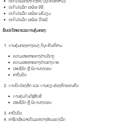
ປະກັນໄພລົດພາກບັງຄັບ (ບຸກຄົນທີ່ສາມ)
ປະກັນໄພລົດ ເອພີເອ ອີຊີ
ປະກັນໄພລົດ ເອພີເອ ພຣີມຽມ
ປະກັນໄພລົດ ເອພີເອ ວີໄອພີ
ຜົນປະໂຫຍດແລະການຄຸ້ມຄອງ:
ການຄຸ້ມຄອງທາງແພ່ງ ຕໍ່ບຸກຄົນທີ່ສາມ
ຄວາມເສຍຫາຍທາງດ້ານວັດຖຸ
ຄວາມເສຍຫາຍທາງດ້ານຮ່າງກາຍ
ເສຍຊີວິດ ຫຼື ພິການຖາວອນ
ຄ່າປີ່ນປົວ
ການປົກປ້ອງສິດ ແລະ ການຮຽກຮ້ອງທົດແທນຄືນ
ການຄຸ້ມກັນຕໍ່ຜູ້ຂັບຂີ່
ເສຍຊີວິດ ຫຼື ພິການຖາວອນ
ຄ່າປີ່ນປົວ
ຄ່າຊົດເຊີຍລາຍວັນລະຫວ່າງສ້ອມແປງລົດ