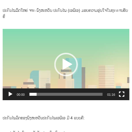
ປະກັນໄພລົດໃຫຍ່ ຈາກ ພົງສະຫວັນ ປະກັນໄພ (ເອພີເອ) ມອບຄວາມອຸ່ນໃຈໃນທຸກການຂັບ
ຂີ່
ຕົວ
ຫຼິ້ນ
ວິດີ
ໂອ
00:00
01:16
ປະກັນໄພລົດຂອງພົງສະຫວັນປະກັນໄພເອພີເອ ມີ 4 ແບບຄື: